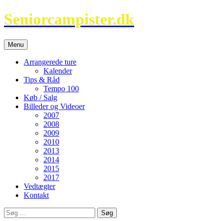
Hop
Seniorcampister.dk
til
indhold
Menu
Arrangerede ture
Kalender
Tips & Råd
Tempo 100
Køb / Salg
Billeder og Videoer
2007
2008
2009
2010
2013
2014
2015
2017
Vedtægter
Kontakt
Søg
efter: