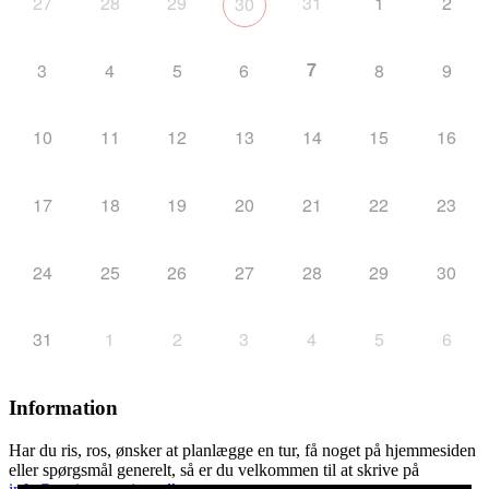
27
28
29
31
1
2
30
7
3
4
5
6
8
9
10
11
12
13
14
15
16
17
18
19
20
21
22
23
24
25
26
27
28
29
30
31
1
2
3
4
5
6
Information
Har du ris, ros, ønsker at planlægge en tur, få noget på hjemmesiden
eller spørgsmål generelt, så er du velkommen til at skrive på