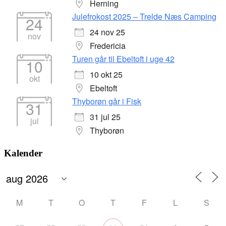
Herning
Julefrokost 2025 – Trelde Næs Camping
24
24 nov 25
nov
Fredericia
Turen går til Ebeltoft i uge 42
10
10 okt 25
okt
Ebeltoft
Thyborøn går i Fisk
31
31 jul 25
jul
Thyborøn
Kalender
M
T
O
T
F
L
S