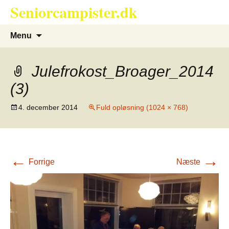
Seniorcampister.dk
Hop
til
indhold
Søg
Menu
efter:
Julefrokost_Broager_2014
(3)
4. december 2014
Fuld opløsning (1024 × 768)
←
→
Forrige
Næste