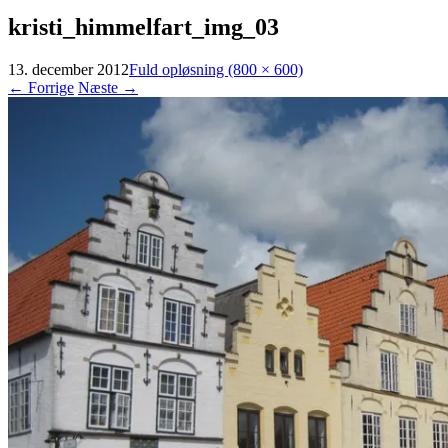
kristi_himmelfart_img_03
13. december 2012
Fuld opløsning (800 × 600)
←
Forrige
Næste
→