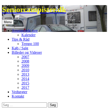
Hop
Seniorcampister.dk
til
indhold
Menu
Arrangerede ture
Kalender
Tips & Råd
Tempo 100
Køb / Salg
Billeder og Videoer
2007
2008
2009
2010
2013
2014
2015
2017
Vedtægter
Kontakt
Søg
efter: