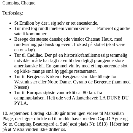
Camping Cheque.
Turforslag:
St Emilion by der i sig selv er ret enestående.
Tur med tog rundt imellem vinmarkerne — Pomerol og andre
satelit kommuner
Besøge det største danskejede vinslot Chateau Haux, med
rundvisning på dansk og event. frokost på slottet (skal være
en onsdag).
Tur til Cadillac. Der på en historisk/familiemæssigt temmelig
indviklet måde har lagt navn til den dejligt prangende store
amerikanske bil. En gammel vin by med et imponerende slot
og kirke- mange små hyggelige restauranter.
Tur til Bergerac. Kirken i Bergerac star ikke tilbage for
Westminster eller Notre Dame. Cyrano de Bergerac (ham med
Næsen)
Tur til Europas største vandreklit ca. 80 km. fra
campingpladsen. Helt ude ved Atlanterhavet: LA DUNE DU
PYLA.
10. september. Lørdag kl.8.30 går turen igen videre til Marseillan
Plage, der ligger direkte ud til middelhavet mellem Cap-D Agde og
Se`te. Camping Beauregard a. Sud( acsi plads Nr. 1613). Håber her
på at Mistralvinden ikke driller os.