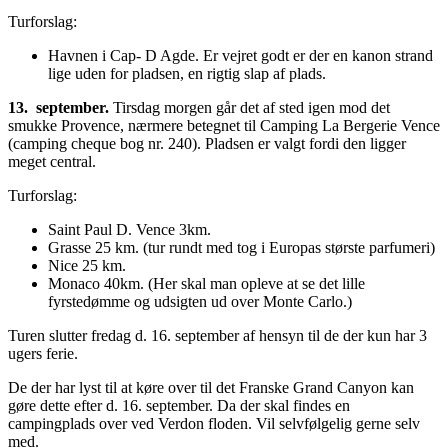
Turforslag:
Havnen i Cap- D Agde. Er vejret godt er der en kanon strand
lige uden for pladsen, en rigtig slap af plads.
13. september.
Tirsdag morgen går det af sted igen mod det
smukke Provence, nærmere betegnet til Camping La Bergerie Vence
(camping cheque bog nr. 240). Pladsen er valgt fordi den ligger
meget central.
Turforslag:
Saint Paul D. Vence 3km.
Grasse 25 km. (tur rundt med tog i Europas største parfumeri)
Nice 25 km.
Monaco 40km. (Her skal man opleve at se det lille
fyrstedømme og udsigten ud over Monte Carlo.)
Turen slutter fredag d. 16. september af hensyn til de der kun har 3
ugers ferie.
De der har lyst til at køre over til det Franske Grand Canyon kan
gøre dette efter d. 16. september. Da der skal findes en
campingplads over ved Verdon floden. Vil selvfølgelig gerne selv
med.