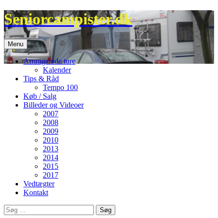
Hop
Seniorcampister.dk
til
indhold
Menu
Arrangerede ture
Kalender
Tips & Råd
Tempo 100
Køb / Salg
Billeder og Videoer
2007
2008
2009
2010
2013
2014
2015
2017
Vedtægter
Kontakt
Søg
efter: