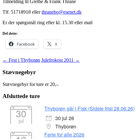
Tilmelding til Grethe & Frank Thrane
Tlf. 51718918 eller
thranebo@esenet.dk
Er der spørgsmål ring efter kl. 15.30 eller mail
Del dette:
Facebook
X
Indlægsnavigation
←
Fest i Thyborøn
Julefrokost 2011
→
Stævnegebyr
Stævnegebyr for ture er 20,-.
Afsluttede ture
Thyborøn går i Fisk (Sidste frist 28.06.26)
30
30 jul 26
jul
Thyborøn
Ferie for alle 2026