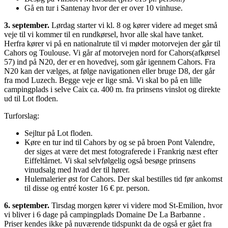
Gå en tur i Santenay hvor der er over 10 vinhuse.
3. september.
Lørdag starter vi kl. 8 og kører videre ad meget små
veje til vi kommer til en rundkørsel, hvor alle skal have tanket.
Herfra kører vi på en nationalrute til vi møder motorvejen der går til
Cahors og Toulouse. Vi går af motorvejen nord for Cahors(afkørsel
57) ind på N20, der er en hovedvej, som går igennem Cahors. Fra
N20 kan der vælges, at følge navigationen eller bruge D8, der går
fra mod Luzech. Begge veje er lige små. Vi skal bo på en lille
campingplads i selve Caix ca. 400 m. fra prinsens vinslot og direkte
ud til Lot floden.
Turforslag:
Sejltur på Lot floden.
Køre en tur ind til Cahors by og se på broen Pont Valendre,
der siges at være det mest fotograferede i Frankrig næst efter
Eiffeltårnet. Vi skal selvfølgelig også besøge prinsens
vinudsalg med hvad der til hører.
Hulemalerier øst for Cahors. Der skal bestilles tid før ankomst
til disse og entré koster 16 € pr. person.
6. september.
Tirsdag morgen kører vi videre mod St-Emilion, hvor
vi bliver i 6 dage på campingplads Domaine De La Barbanne .
Priser kendes ikke på nuværende tidspunkt da de også er gået fra