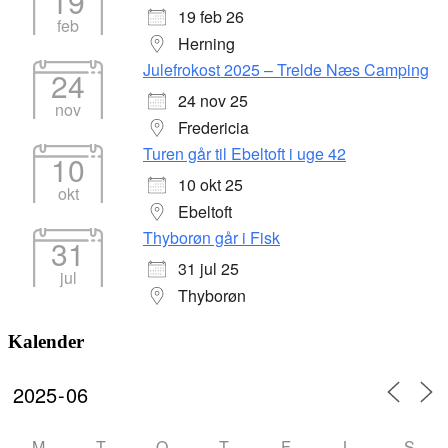
19
19 feb 26
feb
Herning
Julefrokost 2025 – Trelde Næs Camping
24
24 nov 25
nov
Fredericia
Turen går til Ebeltoft i uge 42
10
10 okt 25
okt
Ebeltoft
Thyborøn går i Fisk
31
31 jul 25
jul
Thyborøn
Kalender
M
T
O
T
F
L
S