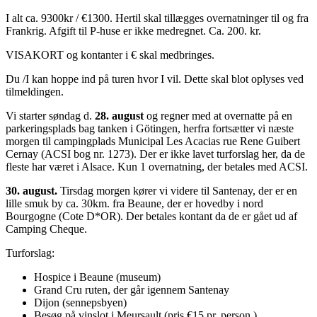
I alt ca. 9300kr / €1300. Hertil skal tillægges overnatninger til og fra
Frankrig. Afgift til P-huse er ikke medregnet. Ca. 200. kr.
VISAKORT og kontanter i € skal medbringes.
Du /I kan hoppe ind på turen hvor I vil. Dette skal blot oplyses ved
tilmeldingen.
Vi starter søndag d.
28. august
og regner med at overnatte på en
parkeringsplads bag tanken i Götingen, herfra fortsætter vi næste
morgen til campingplads Municipal Les Acacias rue Rene Guibert
Cernay (ACSI bog nr. 1273). Der er ikke lavet turforslag her, da de
fleste har været i Alsace. Kun 1 overnatning, der betales med ACSI.
30. august.
Tirsdag morgen kører vi videre til Santenay, der er en
lille smuk by ca. 30km. fra Beaune, der er hovedby i nord
Bourgogne (Cote D*OR). Der betales kontant da de er gået ud af
Camping Cheque.
Turforslag:
Hospice i Beaune (museum)
Grand Cru ruten, der går igennem Santenay
Dijon (sennepsbyen)
Besøg på vinslot i Meursault (pris €15 pr. person.)