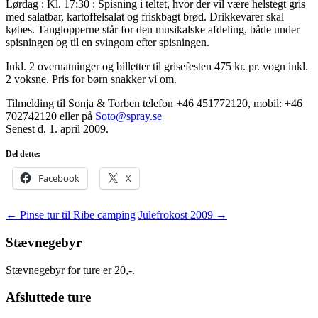
Lørdag : Kl. 17:30 : Spisning i teltet, hvor der vil være helstegt gris
med salatbar, kartoffelsalat og friskbagt brød. Drikkevarer skal
købes. Tanglopperne står for den musikalske afdeling, både under
spisningen og til en svingom efter spisningen.
Inkl. 2 overnatninger og billetter til grisefesten 475 kr. pr. vogn inkl.
2 voksne. Pris for børn snakker vi om.
Tilmelding til Sonja & Torben telefon +46 451772120, mobil: +46
702742120 eller på
Soto@spray.se
Senest d. 1. april 2009.
Del dette:
Facebook
X
Indlægsnavigation
←
Pinse tur til Ribe camping
Julefrokost 2009
→
Stævnegebyr
Stævnegebyr for ture er 20,-.
Afsluttede ture