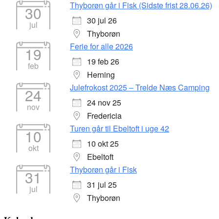
Thyborøn går i Fisk (Sidste frist 28.06.26)
30
30 jul 26
jul
Thyborøn
Ferie for alle 2026
19
19 feb 26
feb
Herning
Julefrokost 2025 – Trelde Næs Camping
24
24 nov 25
nov
Fredericia
Turen går til Ebeltoft i uge 42
10
10 okt 25
okt
Ebeltoft
Thyborøn går i Fisk
31
31 jul 25
jul
Thyborøn