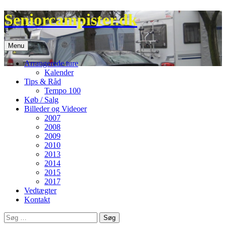
Hop
Seniorcampister.dk
til
indhold
Menu
Arrangerede ture
Kalender
Tips & Råd
Tempo 100
Køb / Salg
Billeder og Videoer
2007
2008
2009
2010
2013
2014
2015
2017
Vedtægter
Kontakt
Søg
efter: