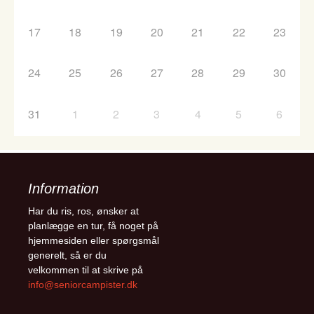
17
18
19
20
21
22
23
24
25
26
27
28
29
30
31
1
2
3
4
5
6
Information
Har du ris, ros, ønsker at
planlægge en tur, få noget på
hjemmesiden eller spørgsmål
generelt, så er du
velkommen til at skrive på
info@seniorcampister.dk