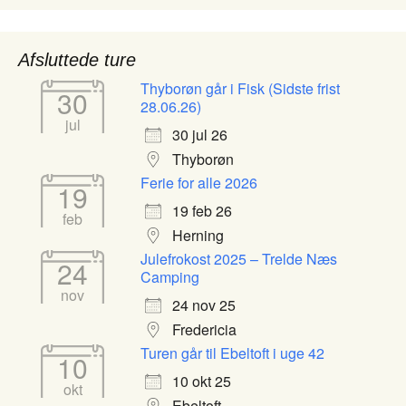
Afsluttede ture
Thyborøn går i Fisk (Sidste frist
30
28.06.26)
jul
30 jul 26
Thyborøn
Ferie for alle 2026
19
19 feb 26
feb
Herning
Julefrokost 2025 – Trelde Næs
24
Camping
nov
24 nov 25
Fredericia
Turen går til Ebeltoft i uge 42
10
10 okt 25
okt
Ebeltoft