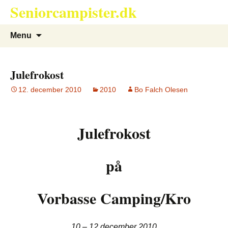
Seniorcampister.dk
Hop
til
indhold
Søg
Menu
efter:
Julefrokost
12. december 2010
2010
Bo Falch Olesen
Julefrokost
på
Vorbasse Camping/Kro
10 – 12 december 2010