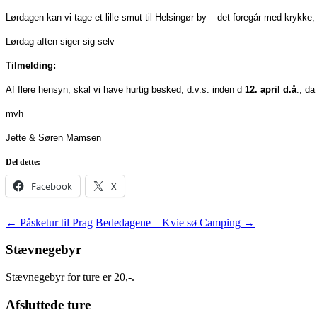
Lørdagen kan vi tage et lille smut til Helsingør by – det foregår med krykke
Lørdag aften siger sig selv
Tilmelding:
Af flere hensyn, skal vi have hurtig besked, d.v.s. inden d
12. april d.å
., da
mvh
Jette & Søren Mamsen
Del dette:
Facebook
X
Indlægsnavigation
←
Påsketur til Prag
Bededagene – Kvie sø Camping
→
Stævnegebyr
Stævnegebyr for ture er 20,-.
Afsluttede ture