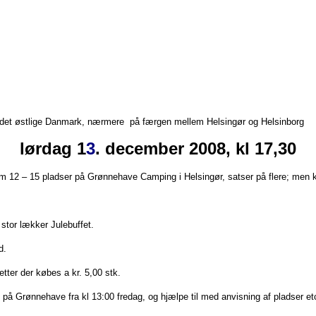
 i det østlige Danmark, nærmere på færgen mellem Helsingør og Helsinborg
lørdag 1
3
. december 2008, kl 17,30
n om 12 – 15 pladser på Grønnehave Camping i Helsingør, satser på flere; me
 stor lækker Julebuffet.
d.
tter der købes a kr. 5,00 stk.
 på Grønnehave fra kl 13:00 fredag, og hjælpe til med anvisning af pladser etc.