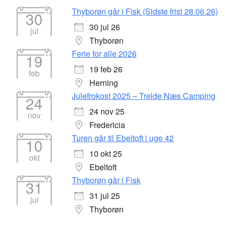
Thyborøn går i Fisk (Sidste frist 28.06.26)
30
30 jul 26
jul
Thyborøn
Ferie for alle 2026
19
19 feb 26
feb
Herning
Julefrokost 2025 – Trelde Næs Camping
24
24 nov 25
nov
Fredericia
Turen går til Ebeltoft i uge 42
10
10 okt 25
okt
Ebeltoft
Thyborøn går i Fisk
31
31 jul 25
jul
Thyborøn