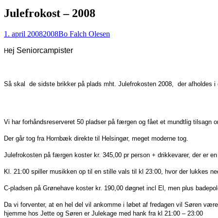
Julefrokost – 2008
1. april 2008
2008
Bo Falch Olesen
ej Seniorcampister
H
Så skal de sidste brikker på plads mht. Julefrokosten 2008, der afholdes
Vi har forhåndsreserveret 50 pladser på færgen og fået et mundtlig tilsag
Der går tog fra Hornbæk direkte til Helsingør, meget moderne tog.
Julefrokosten på færgen koster kr. 345,00 pr person + drikkevarer, der er en
Kl. 21:00 spiller musikken op til en stille vals til kl 23:00, hvor der lukkes ne
C-pladsen på Grønehave koster kr. 190,00 døgnet incl El, men plus badepole
Da vi forventer, at en hel del vil ankomme i løbet af fredagen vil Søren være
hjemme hos Jette og Søren er Julekage med hank fra kl 21:00 – 23:00