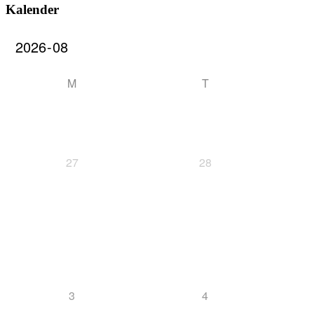
Kalender
M
T
27
28
3
4