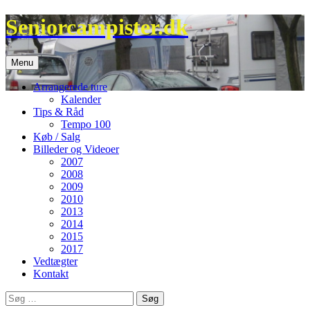
Hop
Seniorcampister.dk
til
indhold
Menu
Arrangerede ture
Kalender
Tips & Råd
Tempo 100
Køb / Salg
Billeder og Videoer
2007
2008
2009
2010
2013
2014
2015
2017
Vedtægter
Kontakt
Søg
efter: