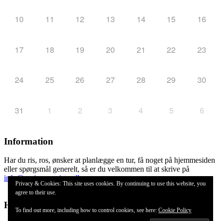
10
11
12
13
14
15
16
17
18
19
20
21
22
23
24
25
26
27
28
29
30
31
1
2
3
4
5
6
Information
Har du ris, ros, ønsker at planlægge en tur, få noget på hjemmesiden
eller spørgsmål generelt, så er du velkommen til at skrive på
info@seniorcampister.dk
Privacy & Cookies: This site uses cookies. By continuing to use this website, you
agree to their use.
Hosted by
To find out more, including how to control cookies, see here:
Cookie Policy