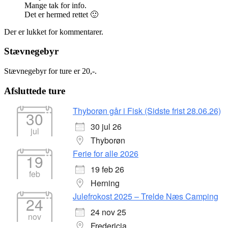
Mange tak for info.
Det er hermed rettet 🙂
Der er lukket for kommentarer.
Stævnegebyr
Stævnegebyr for ture er 20,-.
Afsluttede ture
Thyborøn går i Fisk (Sidste frist 28.06.26)
30
30 jul 26
jul
Thyborøn
Ferie for alle 2026
19
19 feb 26
feb
Herning
Julefrokost 2025 – Trelde Næs Camping
24
24 nov 25
nov
Fredericia