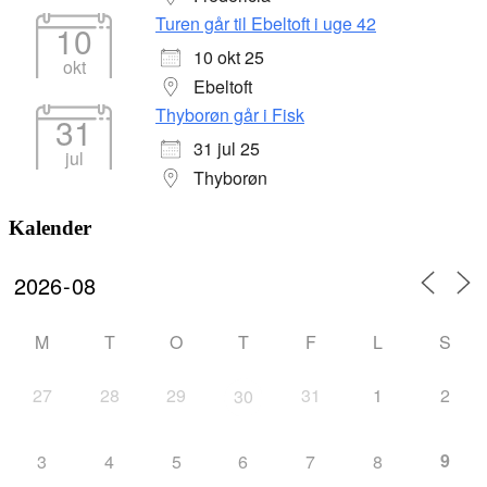
Turen går til Ebeltoft i uge 42
10
10 okt 25
okt
Ebeltoft
Thyborøn går i Fisk
31
31 jul 25
jul
Thyborøn
Kalender
M
T
O
T
F
L
S
27
28
29
31
1
2
30
9
3
4
5
6
7
8