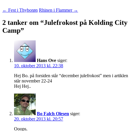
Indlægsnavigation
←
Fest i Thyborøn
Rhinen i Flammer
→
2 tanker om “
Julefrokost på Kolding City
Camp
”
Hans Ove
siger:
10. oktober 2013 kl. 22:38
Hej Bo. på forsiden står “december julefrokost” men i artiklen
står november 22-24
Hej Hej..
Bo Falch Olesen
siger:
20. oktober 2013 kl. 20:57
Ooops.