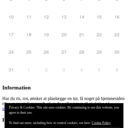
10
11
12
13
14
15
16
17
18
19
20
21
22
23
24
25
26
27
28
29
30
31
1
2
3
4
5
6
Information
Har du ris, ros, ønsker at planlægge en tur, få noget på hjemmesiden
eller spørgsmål generelt, så er du velkommen til at skrive på
Privacy & Cookies: This site uses cookies. By continuing to use this website, you
info@seniorcampister.dk
agree to their use.
Hosted by
To find out more, including how to control cookies, see here:
Cookie Policy