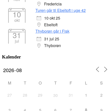
Fredericia
Turen går til Ebeltoft i uge 42
10
10 okt 25
okt
Ebeltoft
Thyborøn går i Fisk
31
31 jul 25
jul
Thyborøn
Kalender
M
T
O
T
F
L
S
27
28
29
31
1
2
30
8
3
4
5
6
7
9