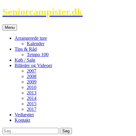
Hop
Seniorcampister.dk
til
indhold
Menu
Arrangerede ture
Kalender
Tips & Råd
Tempo 100
Køb / Salg
Billeder og Videoer
2007
2008
2009
2010
2013
2014
2015
2017
Vedtægter
Kontakt
Søg
efter: