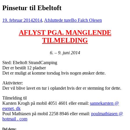
Pinsetur til Ebeltoft
19. februar 2014
2014
,
Afsluttede ture
Bo Falch Olesen
AFLYST PGA. MANGLENDE
TILMELDING
6. – 9. juni 2014
Sted: Ebeltoft StrandCamping
Der er bestilt 12 pladser
Det er muligt at komme torsdag hvis nogen ønsker dette.
Aktiviteter:
Der vil blive lavet en tur i oplandet hvis der er stemning for dette.
Tilmelding til
Karsten Krogh på mobil 4051 4601 eller email:
sannekarsten @
esenet. dk
Poul Mathiasen på mobil 2258 8946 eller email:
poulmathiasen @
hotmail . com
Del dette: