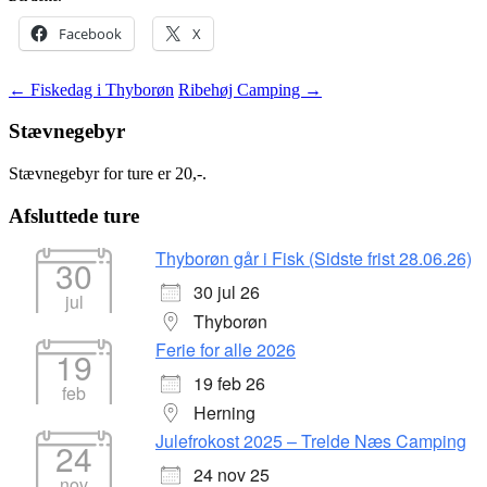
Facebook
X
Indlægsnavigation
←
Fiskedag i Thyborøn
Ribehøj Camping
→
Stævnegebyr
Stævnegebyr for ture er 20,-.
Afsluttede ture
Thyborøn går i Fisk (Sidste frist 28.06.26)
30
30 jul 26
jul
Thyborøn
Ferie for alle 2026
19
19 feb 26
feb
Herning
Julefrokost 2025 – Trelde Næs Camping
24
24 nov 25
nov