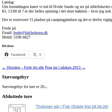
Lørdag:
Om formiddagen kører vi ind til Hvide Sande og ser på sildefiskeriet 
Kl. 13:00 til ? er der fælles spisning i det store køkken – hvor jeg nok 
Der er reserveret 15 pladser på campingpladsen og det er derfor vigtigt
Frede på
Email:
frede@falcholesen.dk
Mobil: 3196 6827
Del dette:
Facebook
X
Indlægsnavigation
←
Herning – Ferie for alle
Prag tur i påsken 2013
→
Stævnegebyr
Stævnegebyr for ture er 20,-.
Afsluttede ture
Thyborøn går i Fisk (Sidste frist 28.06.26)
30