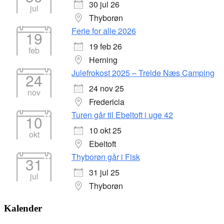
30 jul 26
jul
Thyborøn
Ferie for alle 2026
19
19 feb 26
feb
Herning
Julefrokost 2025 – Trelde Næs Camping
24
24 nov 25
nov
Fredericia
Turen går til Ebeltoft i uge 42
10
10 okt 25
okt
Ebeltoft
Thyborøn går i Fisk
31
31 jul 25
jul
Thyborøn
Kalender