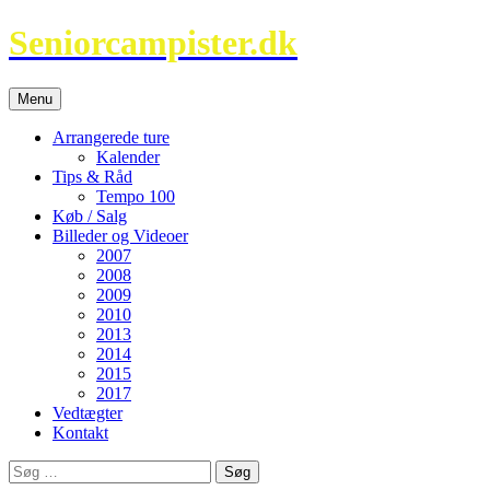
Hop
Seniorcampister.dk
til
indhold
Menu
Arrangerede ture
Kalender
Tips & Råd
Tempo 100
Køb / Salg
Billeder og Videoer
2007
2008
2009
2010
2013
2014
2015
2017
Vedtægter
Kontakt
Søg
efter: