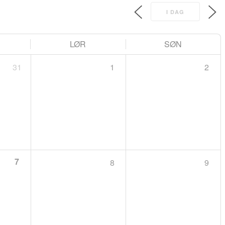
I DAG
LØR
SØN
31
1
2
7
8
9