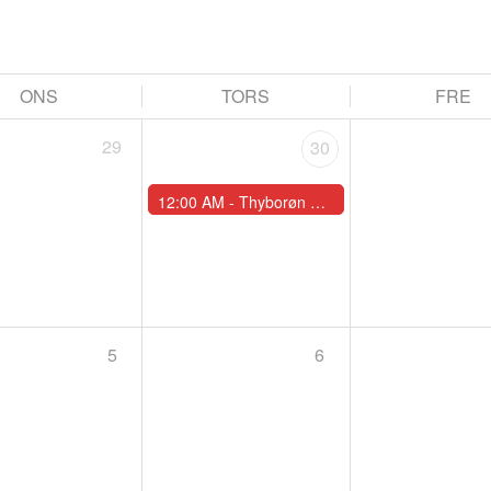
ONS
TORS
FRE
29
30
12:00 AM -
Thyborøn går i Fisk (Sidste frist 28.06.26)
5
6