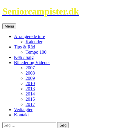
Hop
Seniorcampister.dk
til
indhold
Menu
Arrangerede ture
Kalender
Tips & Råd
Tempo 100
Køb / Salg
Billeder og Videoer
2007
2008
2009
2010
2013
2014
2015
2017
Vedtægter
Kontakt
Søg
efter: