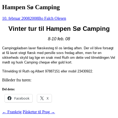
Hampen Sø Camping
10. februar 2008
2008
Bo Falch Olesen
Vinter tur til Hampen Sø Camping
8-10 feb. 08
Campingpladsen laver flæskesteg til os lørdag aften. Der vil blive forsøgt
at få lavet stegt flæsk med persille sovs fredag aften, men for en
sikkerheds skyld tag lige en snak med Ruth om dette ved tilmeldingen.
Vel
mødt og husk Camping cheque eller guld kort.
Tilmelding til Ruth og Albert 97887151 eller mobil 23430922.
Billeder fra turen:
Del dette:
Facebook
X
Indlægsnavigation
←
Frankrig
Påsketur til Prag
→