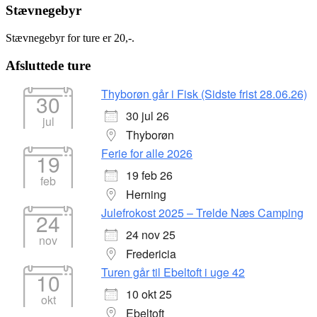
Stævnegebyr
Stævnegebyr for ture er 20,-.
Afsluttede ture
Thyborøn går i Fisk (Sidste frist 28.06.26)
30
30 jul 26
jul
Thyborøn
Ferie for alle 2026
19
19 feb 26
feb
Herning
Julefrokost 2025 – Trelde Næs Camping
24
24 nov 25
nov
Fredericia
Turen går til Ebeltoft i uge 42
10
10 okt 25
okt
Ebeltoft